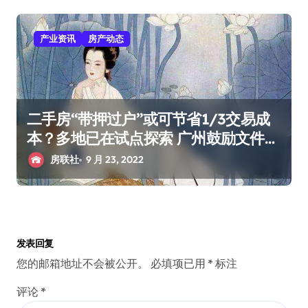
产业资讯
房产动态
二手房“带押过户”或可节省1/3交易成
本？多地已在试点探索 广州鼓励文件也
来了
房联社
9 月 23, 2022
发表回复
您的邮箱地址不会被公开。
必填项已用
*
标注
评论
*