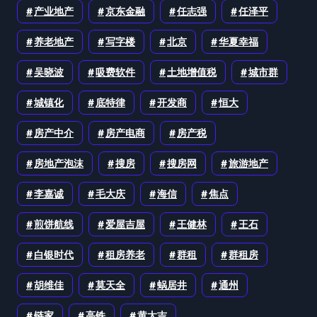
产业地产
京东金融
任志强
任泽平
养老地产
写字楼
北京
华夏幸福
吴晓波
吸费软件
土地增值税
城市群
城镇化
底特律
开发商
恒大
房产中介
房产电商
房产税
房地产泡沫
搜房
搜房网
旅游地产
李嘉诚
毛大庆
海信
焦点
煎饼航线
爱屋吉屋
王健林
王石
白银时代
租房养老
群租
群租房
胡维佳
莫天全
蜗居井
通州
链家
高铁
黄太吉