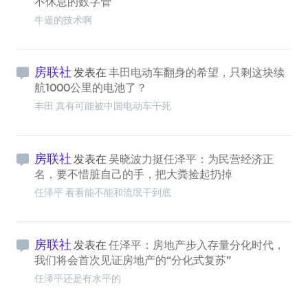
不休息的数字管
牛逼的技术啊
房联社
发表在
丰田电动车翻身的希望，只剩这块续
航1000公里的电池了？
丰田 真有可能被中国电动车干死
房联社
发表在
吴晓波力挺任泽平：为民营经济正
名，要不惜脏自己的手，把大粪捡起扔掉
任泽平 看看能不能和流氓干到底
房联社
发表在
任泽平：房地产步入存量分化时代，
我们将会首次见证房地产的“分化式复苏”
任泽平还是有水平的