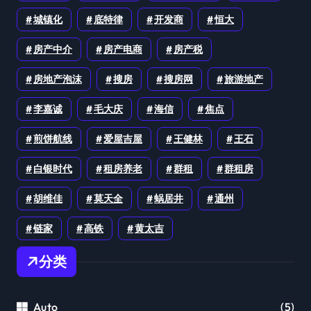
城镇化
底特律
开发商
恒大
房产中介
房产电商
房产税
房地产泡沫
搜房
搜房网
旅游地产
李嘉诚
毛大庆
海信
焦点
煎饼航线
爱屋吉屋
王健林
王石
白银时代
租房养老
群租
群租房
胡维佳
莫天全
蜗居井
通州
链家
高铁
黄太吉
分类
Auto
(5)