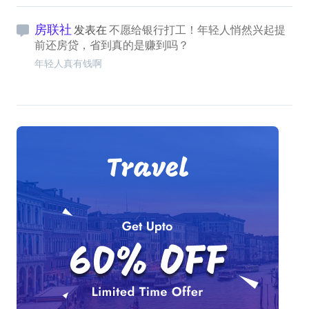
房联社
发表在
不愿给银行打工！年轻人悄然兴起提
前还房贷，省到真的是赚到吗？
年轻人真有钱啊