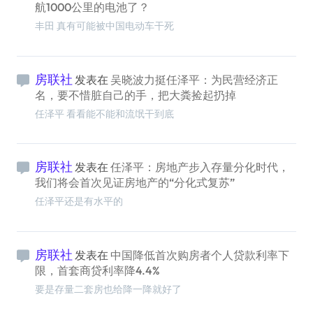
航1000公里的电池了？
丰田 真有可能被中国电动车干死
房联社
发表在
吴晓波力挺任泽平：为民营经济正
名，要不惜脏自己的手，把大粪捡起扔掉
任泽平 看看能不能和流氓干到底
房联社
发表在
任泽平：房地产步入存量分化时代，
我们将会首次见证房地产的“分化式复苏”
任泽平还是有水平的
房联社
发表在
中国降低首次购房者个人贷款利率下
限，首套商贷利率降4.4%
要是存量二套房也给降一降就好了