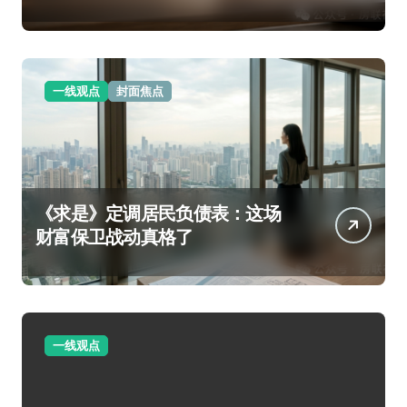
一线观点
封面焦点
《求是》定调居民负债表：这场
财富保卫战动真格了
一线观点