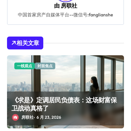
由
房联社
中国首家房产自媒体平台--微信号:fanglianshe
相关文章
一线观点
封面焦点
《求是》定调居民负债表：这场财富保
卫战动真格了
房联社
6 月 23, 2026