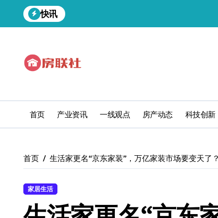
跳
快讯
转
到
内
容
首页
产业资讯
一线观点
房产动态
科技创新
首页
生活家更名“京东家装”，万亿家装市场要变天了
家居生活
生活家更名“京东