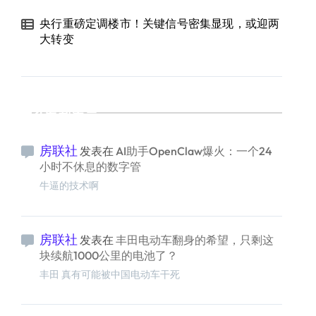
央行重磅定调楼市！关键信号密集显现，或迎两
大转变
最新留言
房联社
发表在
AI助手OpenClaw爆火：一个24
小时不休息的数字管
牛逼的技术啊
房联社
发表在
丰田电动车翻身的希望，只剩这
块续航1000公里的电池了？
丰田 真有可能被中国电动车干死