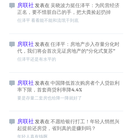
房联社
发表在
吴晓波力挺任泽平：为民营经济
正名，要不惜脏自己的手，把大粪捡起扔掉
任泽平 看看能不能和流氓干到底
房联社
发表在
任泽平：房地产步入存量分化时
代，我们将会首次见证房地产的“分化式复苏”
任泽平还是有水平的
房联社
发表在
中国降低首次购房者个人贷款利
率下限，首套商贷利率降4.4%
要是存量二套房也给降一降就好了
房联社
发表在
不愿给银行打工！年轻人悄然兴
起提前还房贷，省到真的是赚到吗？
年轻人真有钱啊