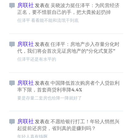
房联社
发表在
吴晓波力挺任泽平：为民营经济
正名，要不惜脏自己的手，把大粪捡起扔掉
任泽平 看看能不能和流氓干到底
房联社
发表在
任泽平：房地产步入存量分化时
代，我们将会首次见证房地产的“分化式复苏”
任泽平还是有水平的
房联社
发表在
中国降低首次购房者个人贷款利
率下限，首套商贷利率降4.4%
要是存量二套房也给降一降就好了
房联社
发表在
不愿给银行打工！年轻人悄然兴
起提前还房贷，省到真的是赚到吗？
年轻人真有钱啊