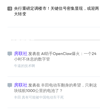
央行重磅定调楼市！关键信号密集显现，或迎两
大转变
最新留言
房联社
发表在
AI助手OpenClaw爆火：一个24
小时不休息的数字管
牛逼的技术啊
房联社
发表在
丰田电动车翻身的希望，只剩这
块续航1000公里的电池了？
丰田 真有可能被中国电动车干死