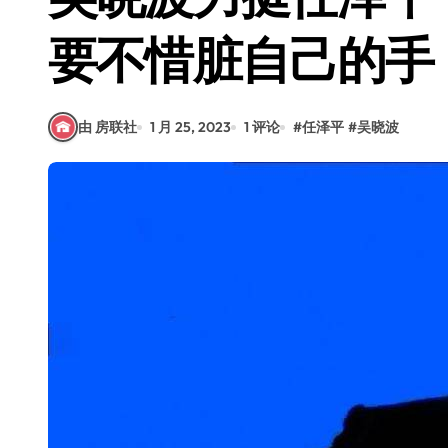
要不惜脏自己的手
由 房联社
1 月 25, 2023
1 评论
#
任泽平
#
吴晓波