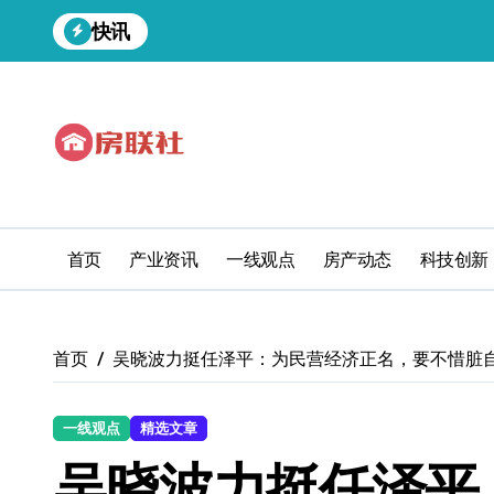
跳
快讯
转
到
内
容
首页
产业资讯
一线观点
房产动态
科技创新
首页
吴晓波力挺任泽平：为民营经济正名，要不惜脏
一线观点
精选文章
吴晓波力挺任泽平