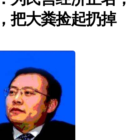
，把大粪捡起扔掉