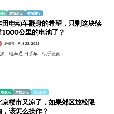
uto
封面焦点
智能出行
丰田电动车翻身的希望，只剩这块续
航1000公里的电池了？
房联社
9 月 23, 2023
稿源：电车通 日系车，似乎正面...
一线观点
封面焦点
焦点头条
北京楼市又凉了，如果郊区放松限
购，该怎么操作？