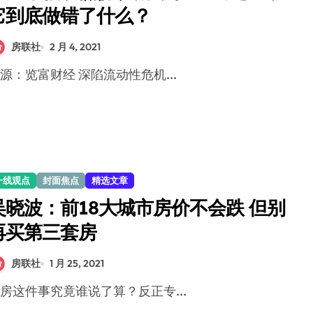
它到底做错了什么？
房联社
2 月 4, 2021
来源：览富财经 深陷流动性危机...
一线观点
封面焦点
精选文章
吴晓波：前18大城市房价不会跌 但别
再买第三套房
房联社
1 月 25, 2021
买房这件事究竟谁说了算？反正专...