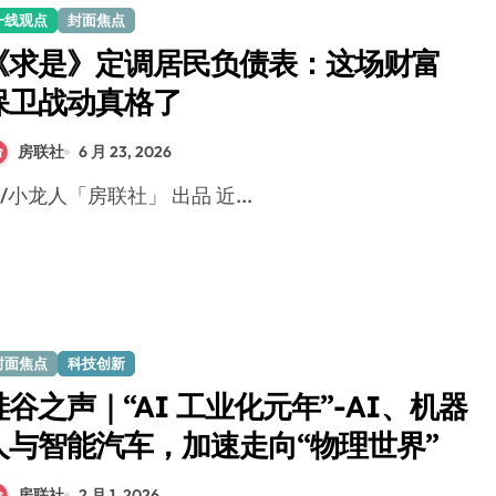
一线观点
封面焦点
《求是》定调居民负债表：这场财富
保卫战动真格了
房联社
6 月 23, 2026
文/小龙人「房联社」 出品 近...
封面焦点
科技创新
硅谷之声｜“AI 工业化元年”-AI、机器
人与智能汽车，加速走向“物理世界”
房联社
2 月 1, 2026