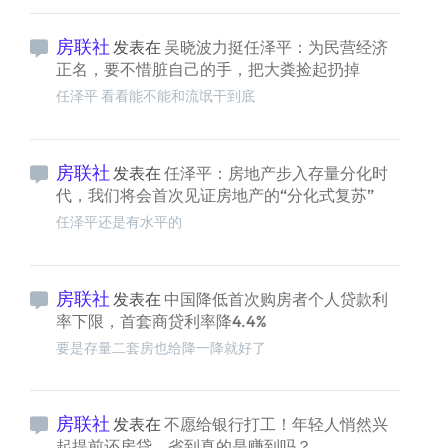
房联社
发表在
吴晓波力挺任泽平：为民营经济
正名，要不惜脏自己的手，把大粪捡起扔掉
任泽平 看看能不能和流氓干到底
房联社
发表在
任泽平：房地产步入存量分化时
代，我们将会首次见证房地产的“分化式复苏”
任泽平还是有水平的
房联社
发表在
中国降低首次购房者个人贷款利
率下限，首套商贷利率降4.4%
要是存量二套房也给降一降就好了
房联社
发表在
不愿给银行打工！年轻人悄然兴
起提前还房贷，省到真的是赚到吗？