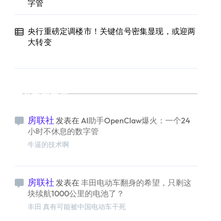
字管
央行重磅定调楼市！关键信号密集显现，或迎两
大转变
最新留言
房联社
发表在
AI助手OpenClaw爆火：一个24
小时不休息的数字管
牛逼的技术啊
房联社
发表在
丰田电动车翻身的希望，只剩这
块续航1000公里的电池了？
丰田 真有可能被中国电动车干死