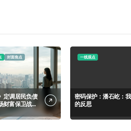
点
封面焦点
一线观点
》定调居民负债
密码保护：潘石屹：我
场财富保卫战动
的反思