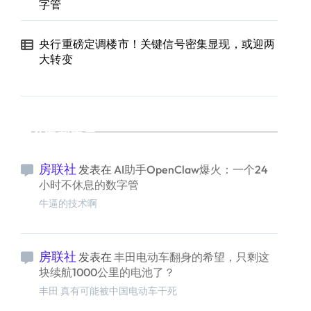
字管
央行重磅定调楼市！关键信号密集显现，或迎两
大转变
最新留言
房联社
发表在
AI助手OpenClaw爆火：一个24
小时不休息的数字管
牛逼的技术啊
房联社
发表在
丰田电动车翻身的希望，只剩这
块续航1000公里的电池了？
丰田 真有可能被中国电动车干死