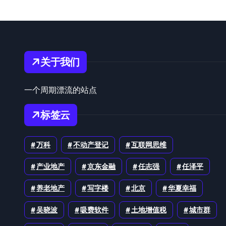
关于我们
一个周期漂流的站点
标签云
万科
不动产登记
互联网思维
产业地产
京东金融
任志强
任泽平
养老地产
写字楼
北京
华夏幸福
吴晓波
吸费软件
土地增值税
城市群