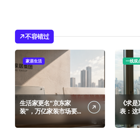
不容错过
家居生活
一线观
生活家更名“京东家
《求是
装”，万亿家装市场要
表：这
变天了？
真格了