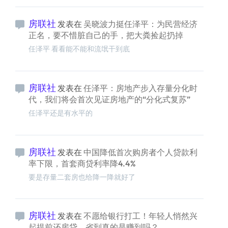
房联社
发表在
吴晓波力挺任泽平：为民营经济
正名，要不惜脏自己的手，把大粪捡起扔掉
任泽平 看看能不能和流氓干到底
房联社
发表在
任泽平：房地产步入存量分化时
代，我们将会首次见证房地产的“分化式复苏”
任泽平还是有水平的
房联社
发表在
中国降低首次购房者个人贷款利
率下限，首套商贷利率降4.4%
要是存量二套房也给降一降就好了
房联社
发表在
不愿给银行打工！年轻人悄然兴
起提前还房贷，省到真的是赚到吗？