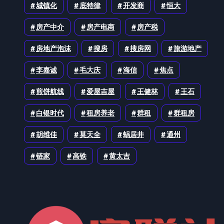
城镇化
底特律
开发商
恒大
房产中介
房产电商
房产税
房地产泡沫
搜房
搜房网
旅游地产
李嘉诚
毛大庆
海信
焦点
煎饼航线
爱屋吉屋
王健林
王石
白银时代
租房养老
群租
群租房
胡维佳
莫天全
蜗居井
通州
链家
高铁
黄太吉