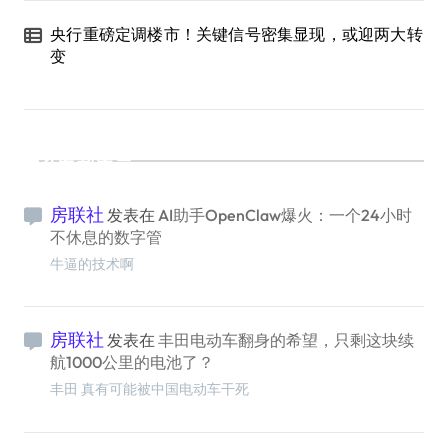
央行重磅定调楼市！关键信号密集显现，或迎两大转
变
最新留言
房联社
发表在
AI助手OpenClaw爆火：一个24小时
不休息的数字管
牛逼的技术啊
房联社
发表在
丰田电动车翻身的希望，只剩这块续
航1000公里的电池了？
丰田 真有可能被中国电动车干死