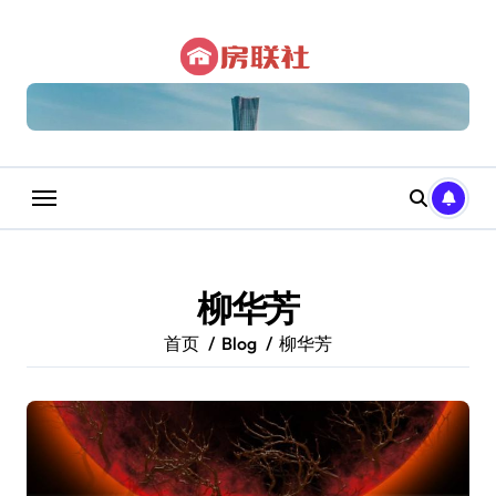
跳
转
到
内
容
柳华芳
首页
Blog
柳华芳