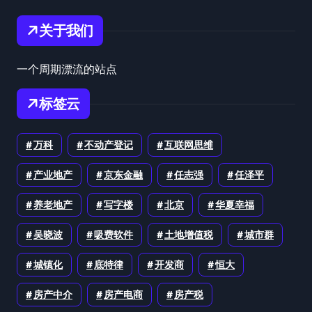
关于我们
一个周期漂流的站点
标签云
万科
不动产登记
互联网思维
产业地产
京东金融
任志强
任泽平
养老地产
写字楼
北京
华夏幸福
吴晓波
吸费软件
土地增值税
城市群
城镇化
底特律
开发商
恒大
房产中介
房产电商
房产税