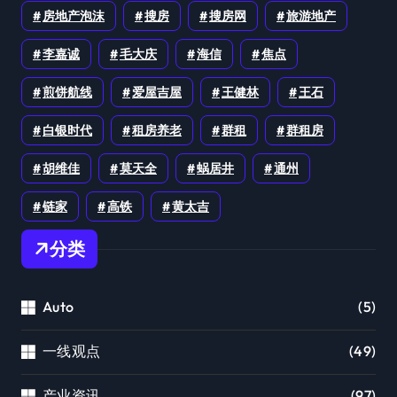
房地产泡沫
搜房
搜房网
旅游地产
李嘉诚
毛大庆
海信
焦点
煎饼航线
爱屋吉屋
王健林
王石
白银时代
租房养老
群租
群租房
胡维佳
莫天全
蜗居井
通州
链家
高铁
黄太吉
分类
Auto
(5)
一线观点
(49)
产业资讯
(97)