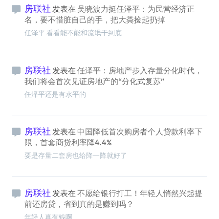
房联社
发表在
吴晓波力挺任泽平：为民营经济正
名，要不惜脏自己的手，把大粪捡起扔掉
任泽平 看看能不能和流氓干到底
房联社
发表在
任泽平：房地产步入存量分化时代，
我们将会首次见证房地产的“分化式复苏”
任泽平还是有水平的
房联社
发表在
中国降低首次购房者个人贷款利率下
限，首套商贷利率降4.4%
要是存量二套房也给降一降就好了
房联社
发表在
不愿给银行打工！年轻人悄然兴起提
前还房贷，省到真的是赚到吗？
年轻人真有钱啊