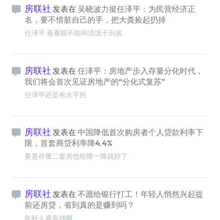
房联社
发表在
吴晓波力挺任泽平：为民营经济正
名，要不惜脏自己的手，把大粪捡起扔掉
任泽平 看看能不能和流氓干到底
房联社
发表在
任泽平：房地产步入存量分化时代，
我们将会首次见证房地产的“分化式复苏”
任泽平还是有水平的
房联社
发表在
中国降低首次购房者个人贷款利率下
限，首套商贷利率降4.4%
要是存量二套房也给降一降就好了
房联社
发表在
不愿给银行打工！年轻人悄然兴起提
前还房贷，省到真的是赚到吗？
年轻人真有钱啊