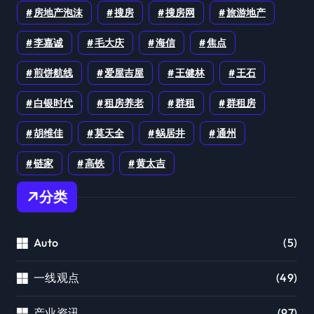
房地产泡沫
搜房
搜房网
旅游地产
李嘉诚
毛大庆
海信
焦点
煎饼航线
爱屋吉屋
王健林
王石
白银时代
租房养老
群租
群租房
胡维佳
莫天全
蜗居井
通州
链家
高铁
黄太吉
分类
Auto
(5)
一线观点
(49)
产业资讯
(97)