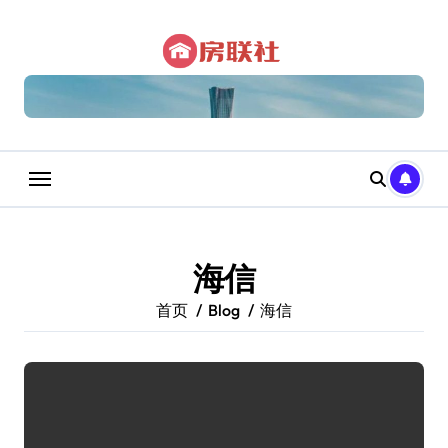
跳
转
到
内
容
海信
首页
Blog
海信