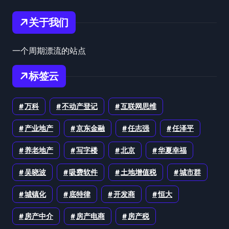
关于我们
一个周期漂流的站点
标签云
万科
不动产登记
互联网思维
产业地产
京东金融
任志强
任泽平
养老地产
写字楼
北京
华夏幸福
吴晓波
吸费软件
土地增值税
城市群
城镇化
底特律
开发商
恒大
房产中介
房产电商
房产税