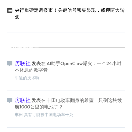
央行重磅定调楼市！关键信号密集显现，或迎两大转
变
最新留言
房联社
发表在
AI助手OpenClaw爆火：一个24小时
不休息的数字管
牛逼的技术啊
房联社
发表在
丰田电动车翻身的希望，只剩这块续
航1000公里的电池了？
丰田 真有可能被中国电动车干死