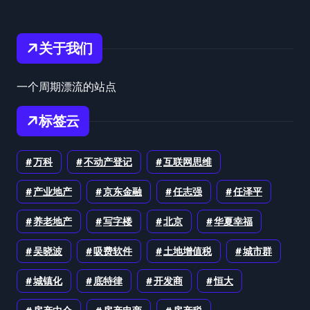
关于我们
一个周期漂流的站点
标签云
万科
不动产登记
互联网思维
产业地产
京东金融
任志强
任泽平
养老地产
写字楼
北京
华夏幸福
吴晓波
吸费软件
土地增值税
城市群
城镇化
底特律
开发商
恒大