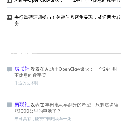
央行重磅定调楼市！关键信号密集显现，或迎两大转
变
最新留言
房联社
发表在
AI助手OpenClaw爆火：一个24小时
不休息的数字管
牛逼的技术啊
房联社
发表在
丰田电动车翻身的希望，只剩这块续
航1000公里的电池了？
丰田 真有可能被中国电动车干死