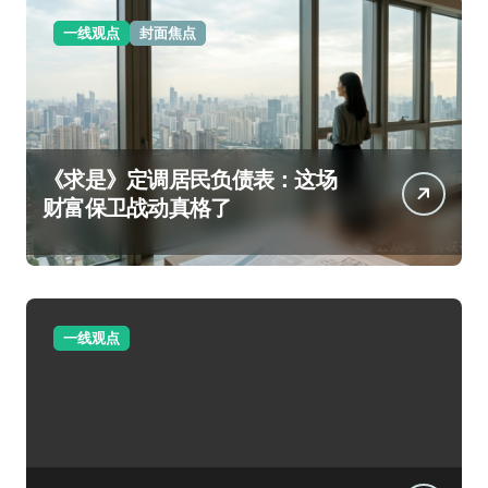
一线观点
封面焦点
《求是》定调居民负债表：这场
财富保卫战动真格了
一线观点