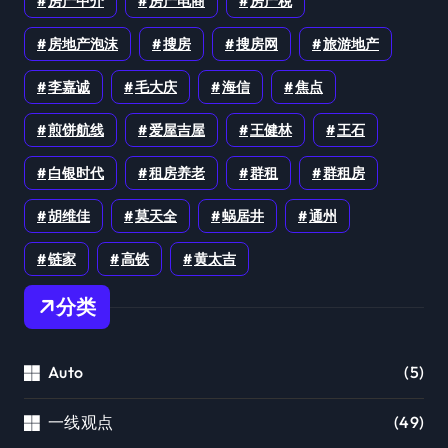
房产中介
房产电商
房产税
房地产泡沫
搜房
搜房网
旅游地产
李嘉诚
毛大庆
海信
焦点
煎饼航线
爱屋吉屋
王健林
王石
白银时代
租房养老
群租
群租房
胡维佳
莫天全
蜗居井
通州
链家
高铁
黄太吉
分类
Auto
(5)
一线观点
(49)