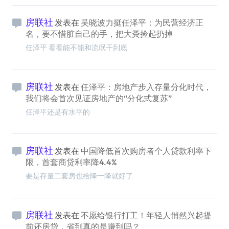
房联社
发表在
吴晓波力挺任泽平：为民营经济正
名，要不惜脏自己的手，把大粪捡起扔掉
任泽平 看看能不能和流氓干到底
房联社
发表在
任泽平：房地产步入存量分化时代，
我们将会首次见证房地产的“分化式复苏”
任泽平还是有水平的
房联社
发表在
中国降低首次购房者个人贷款利率下
限，首套商贷利率降4.4%
要是存量二套房也给降一降就好了
房联社
发表在
不愿给银行打工！年轻人悄然兴起提
前还房贷，省到真的是赚到吗？