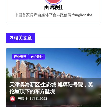
由
房联社
中国首家房产自媒体平台--微信号:fanglianshe
相关文章
产业资讯
走心设计
天津滨海新区·生态城 旭辉陆号院，英
伦屋顶下的东方墅境
房联社
1 月 3, 2023