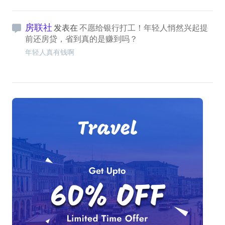
房联社
发表在
不愿给银行打工！年轻人悄然兴起提
前还房贷，省到真的是赚到吗？
年轻人真有钱啊