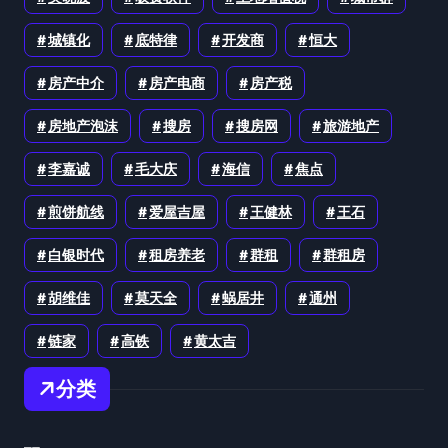
城镇化
底特律
开发商
恒大
房产中介
房产电商
房产税
房地产泡沫
搜房
搜房网
旅游地产
李嘉诚
毛大庆
海信
焦点
煎饼航线
爱屋吉屋
王健林
王石
白银时代
租房养老
群租
群租房
胡维佳
莫天全
蜗居井
通州
链家
高铁
黄太吉
分类