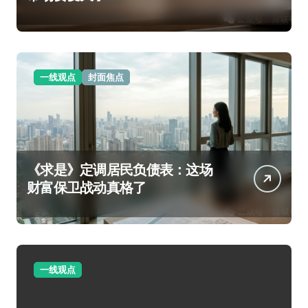
一线观点
封面焦点
《求是》定调居民负债表：这场
财富保卫战动真格了
一线观点