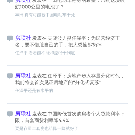
发表在
丰田电动车翻身的希望，只剩这块续
航1000公里的电池了？
丰田 真有可能被中国电动车干死
房联社
发表在
吴晓波力挺任泽平：为民营经济正
名，要不惜脏自己的手，把大粪捡起扔掉
任泽平 看看能不能和流氓干到底
房联社
发表在
任泽平：房地产步入存量分化时代，
我们将会首次见证房地产的“分化式复苏”
任泽平还是有水平的
房联社
发表在
中国降低首次购房者个人贷款利率下
限，首套商贷利率降4.4%
要是存量二套房也给降一降就好了