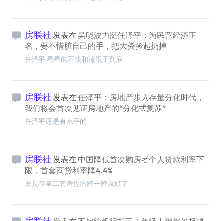
房联社
发表在
吴晓波力挺任泽平：为民营经济正
名，要不惜脏自己的手，把大粪捡起扔掉
任泽平 看看能不能和流氓干到底
房联社
发表在
任泽平：房地产步入存量分化时代，
我们将会首次见证房地产的“分化式复苏”
任泽平还是有水平的
房联社
发表在
中国降低首次购房者个人贷款利率下
限，首套商贷利率降4.4%
要是存量二套房也给降一降就好了
房联社