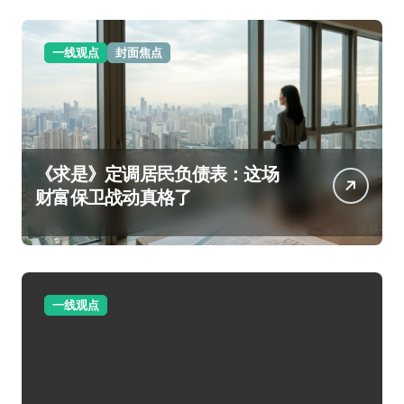
一线观点
封面焦点
《求是》定调居民负债表：这场
财富保卫战动真格了
一线观点