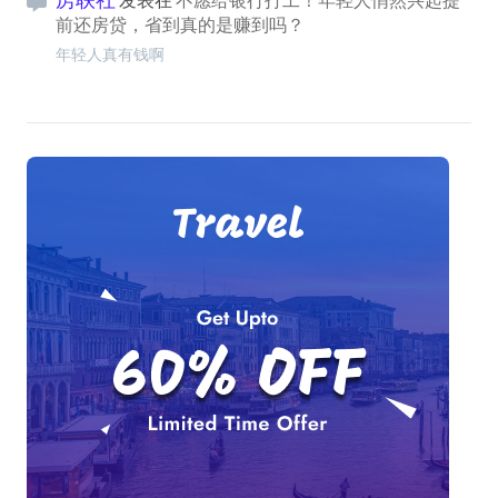
发表在
不愿给银行打工！年轻人悄然兴起提
前还房贷，省到真的是赚到吗？
年轻人真有钱啊