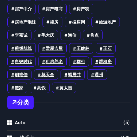
房产中介
房产电商
房产税
房地产泡沫
搜房
搜房网
旅游地产
李嘉诚
毛大庆
海信
焦点
煎饼航线
爱屋吉屋
王健林
王石
白银时代
租房养老
群租
群租房
胡维佳
莫天全
蜗居井
通州
链家
高铁
黄太吉
分类
Auto
(5)