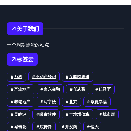
关于我们
一个周期漂流的站点
标签云
万科
不动产登记
互联网思维
产业地产
京东金融
任志强
任泽平
养老地产
写字楼
北京
华夏幸福
吴晓波
吸费软件
土地增值税
城市群
城镇化
底特律
开发商
恒大