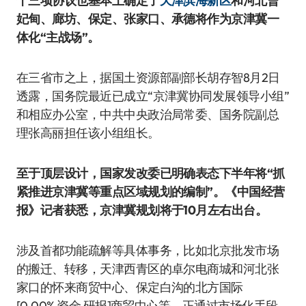
十三项协议也基本上确定了
天津滨海新区
和河北曹
妃甸、廊坊、保定、张家口、承德将作为京津冀一
体化“主战场”。
在三省市之上，据国土资源部副部长胡存智8月2日
透露，国务院最近已成立“京津冀协同发展领导小组”
和相应办公室，中共中央政治局常委、国务院副总
理张高丽担任该小组组长。
至于顶层设计，国家发改委已明确表态下半年将“抓
紧推进京津冀等重点区域规划的编制”。《中国经营
报》记者获悉，京津冀规划将于10月左右出台。
涉及首都功能疏解等具体事务，比如北京批发市场
的搬迁、转移，天津西青区的卓尔电商城和河北张
家口的怀来商贸中心、保定白沟的北方国际
[0.00% 资金 研报]
商贸中心等，正通过市场化手段，