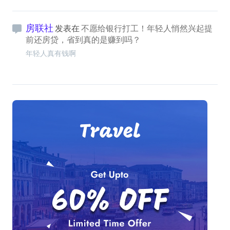
房联社
发表在
不愿给银行打工！年轻人悄然兴起提
前还房贷，省到真的是赚到吗？
年轻人真有钱啊