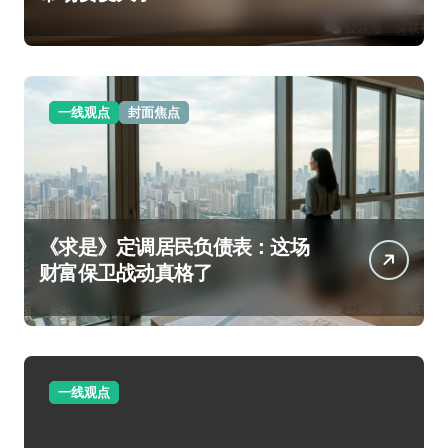
一线观点
封面焦点
《求是》定调居民负债表：这场
财富保卫战动真格了
一线观点