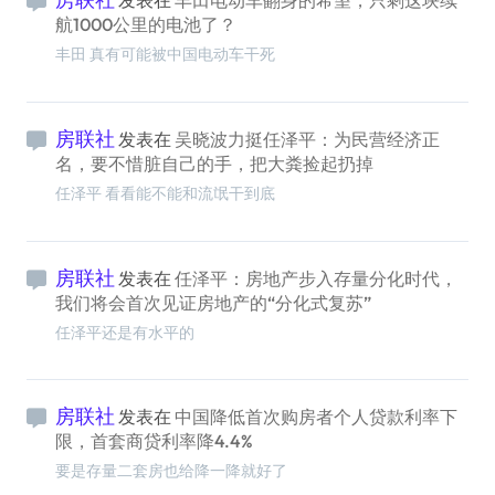
发表在
丰田电动车翻身的希望，只剩这块续
航1000公里的电池了？
丰田 真有可能被中国电动车干死
房联社
发表在
吴晓波力挺任泽平：为民营经济正
名，要不惜脏自己的手，把大粪捡起扔掉
任泽平 看看能不能和流氓干到底
房联社
发表在
任泽平：房地产步入存量分化时代，
我们将会首次见证房地产的“分化式复苏”
任泽平还是有水平的
房联社
发表在
中国降低首次购房者个人贷款利率下
限，首套商贷利率降4.4%
要是存量二套房也给降一降就好了