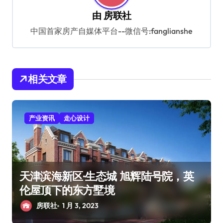
由
房联社
中国首家房产自媒体平台--微信号:fanglianshe
相关文章
产业资讯
走心设计
天津滨海新区·生态城 旭辉陆号院，英
伦屋顶下的东方墅境
房联社
1 月 3, 2023