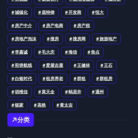
城镇化
底特律
开发商
恒大
房产中介
房产电商
房产税
房地产泡沫
搜房
搜房网
旅游地产
李嘉诚
毛大庆
海信
焦点
煎饼航线
爱屋吉屋
王健林
王石
白银时代
租房养老
群租
群租房
胡维佳
莫天全
蜗居井
通州
链家
高铁
黄太吉
分类