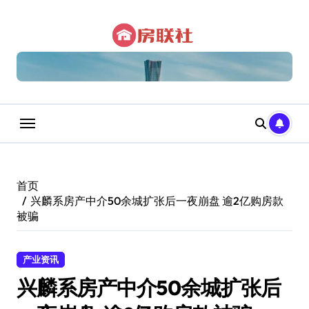
跳
转
到
内
容
首页
兴麟系房产中介50余城扩张后一夜崩盘 逾2亿购房款
被骗
产业资讯
兴麟系房产中介50余城扩张后