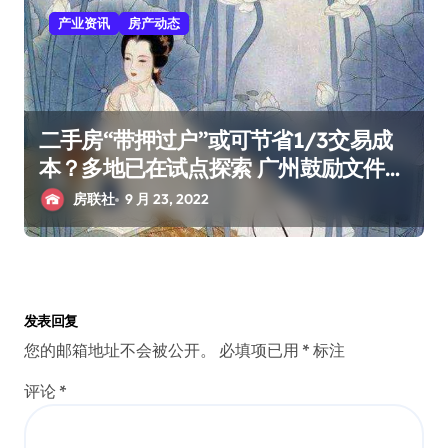
产业资讯
房产动态
二手房“带押过户”或可节省1/3交易成
本？多地已在试点探索 广州鼓励文件也
来了
房联社
9 月 23, 2022
发表回复
您的邮箱地址不会被公开。
必填项已用
*
标注
评论
*