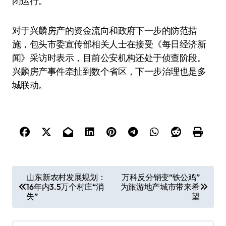
闭运行。
对于兴麟房产的资金流向和政府下一步的防范措
施，包头市委宣传部相关人士在接受《每日经济新
闻》采访时表示，目前公安机构还处于侦查阶段。
兴麟房产事件牵扯到数个省区，下一步治理也是多
城联动。
文
山东新农村发展规划：
万科反分销变“铁公鸡”
16年内3.5万个村庄“消
为旅游地产城市带来希
章
失”
望
导
航