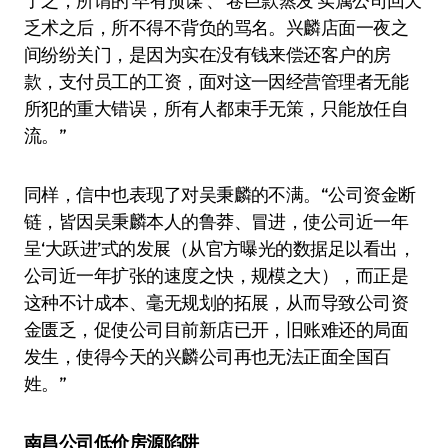
了之，所谓的‘早有预谋’、‘卷巨款蒸发’实属公司回天
乏术之后，所不得不背负的骂名。兴麟店面一夜之
间纷纷关门，是因为实在没有钱来偿还客户的房
款，支付员工的工资，面对这一因经营管理者无能
所犯的重大错误，所有人都束手无策，只能放任自
流。”
同样，信中也表现了对吴秉麟的不满。“公司资金断
链，皆因吴秉麟本人的鲁莽、冒进，使公司近一年
呈‘大跃进’式的发展（从官方曝光的数据足以看出，
公司近一年扩张的速度之快，规模之大），而正是
这种不计成本、毫无规划的拓展，从而导致公司资
金匮乏，促使公司目前新店已开，旧账难还的局面
发生，使得今天的兴麟公司再也无法正面全国百
姓。”
南昌公司低价房源陷阱