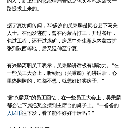
的人，新上任的总经理周岩就是包头本地从店长一
路提拔上来的。
据宁夏坊间传闻，30多岁的吴秉麟是同心县下马关
人士。在他发迹前，曾在内蒙古打工，开过餐厅，
包过工程，还开过煤矿，房屋中介生意从内蒙古扩
张到陕西等地，后又延伸至宁夏。
有兴麟离职员工表示，吴秉麟讲话极有煽动力。“在
一些员工大会上，听到他（吴秉麟）的讲话后，心
里热腾腾的，啥都不想，就想好好卖房子。”
据“兴麟系”的员工回忆，在一些员工大会上，吴秉麟
都会让下属把奖金摆到主席台的桌子上。“一沓沓的
人民币
往下发，看了能不好好干活吗？”