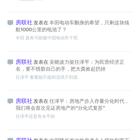
房联社
发表在
丰田电动车翻身的希望，只剩这块续
航1000公里的电池了？
丰田 真有可能被中国电动车干死
房联社
发表在
吴晓波力挺任泽平：为民营经济正
名，要不惜脏自己的手，把大粪捡起扔掉
任泽平 看看能不能和流氓干到底
房联社
发表在
任泽平：房地产步入存量分化时代，
我们将会首次见证房地产的“分化式复苏”
任泽平还是有水平的