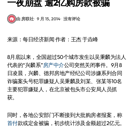
一夜崩盘 逾2亿购房款被骗
由 房联社
9 月 15, 2014
没有评论
来源：
每日经济新闻
作者：王杰 于垚峰
8月底以来，全国超过50个城市发生以吴秉麟为法人
代表的“兴麟系”
房产中介
公司突然关闭事件。9月8
日凌晨，兴麟、德邦房地产经纪公司涉嫌系列合同
诈骗案头号犯罪嫌疑人吴秉麟及刘某、张某等10名
主要犯罪嫌疑人，在北京被包头市公安局人员抓
获。
同时，各地公安部门不断接到大批购房者报案，称
首付
款或定金被骗，初步统计涉及金额超过2亿元。