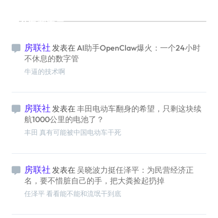
最新留言
房联社
发表在
AI助手OpenClaw爆火：一个24小时
不休息的数字管
牛逼的技术啊
房联社
发表在
丰田电动车翻身的希望，只剩这块续
航1000公里的电池了？
丰田 真有可能被中国电动车干死
房联社
发表在
吴晓波力挺任泽平：为民营经济正
名，要不惜脏自己的手，把大粪捡起扔掉
任泽平 看看能不能和流氓干到底