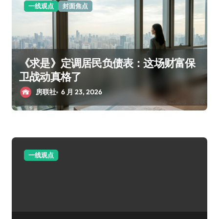
一线观点
封面焦点
《求是》定调居民负债表：这场财富保
卫战动真格了
房联社
6 月 23, 2026
一线观点