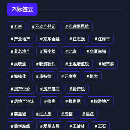
标签云
万科
不动产登记
互联网思维
产业地产
京东金融
任志强
任泽平
养老地产
写字楼
北京
华夏幸福
吴晓波
吸费软件
土地增值税
城市群
城镇化
底特律
开发商
恒大
房产中介
房产电商
房产税
房地产泡沫
搜房
搜房网
旅游地产
李嘉诚
毛大庆
海信
焦点
煎饼航线
爱屋吉屋
王健林
王石