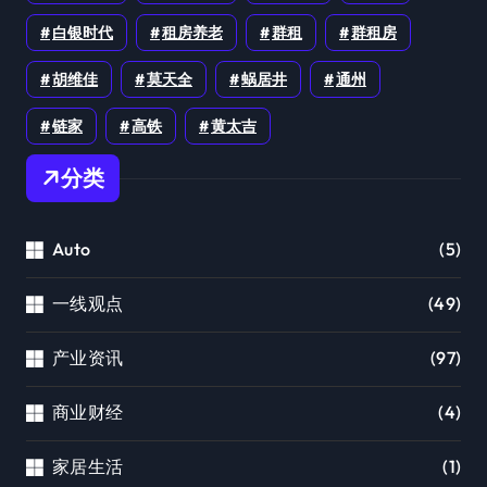
白银时代
租房养老
群租
群租房
胡维佳
莫天全
蜗居井
通州
链家
高铁
黄太吉
分类
Auto
(5)
一线观点
(49)
产业资讯
(97)
商业财经
(4)
家居生活
(1)