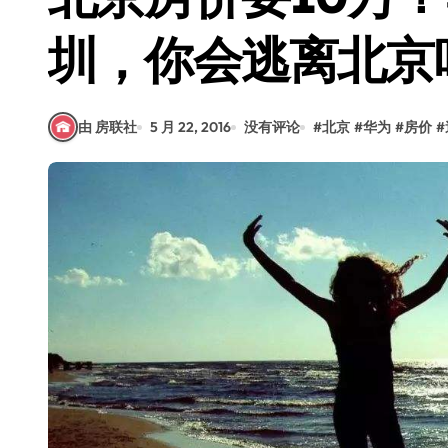
圳，你会逃离北京
由 房联社
5 月 22, 2016
没有评论
#
北京
#
华为
#
房价
#