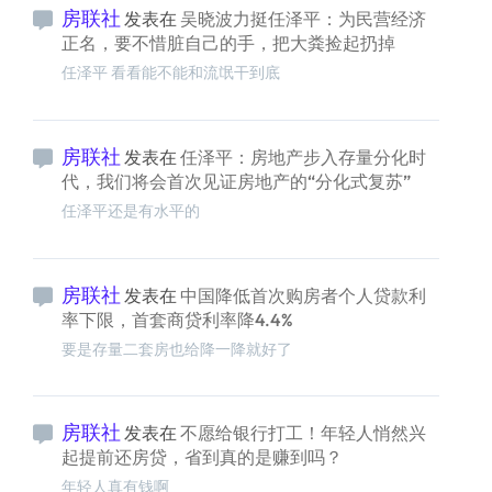
房联社
发表在
吴晓波力挺任泽平：为民营经济
正名，要不惜脏自己的手，把大粪捡起扔掉
任泽平 看看能不能和流氓干到底
房联社
发表在
任泽平：房地产步入存量分化时
代，我们将会首次见证房地产的“分化式复苏”
任泽平还是有水平的
房联社
发表在
中国降低首次购房者个人贷款利
率下限，首套商贷利率降4.4%
要是存量二套房也给降一降就好了
房联社
发表在
不愿给银行打工！年轻人悄然兴
起提前还房贷，省到真的是赚到吗？
年轻人真有钱啊