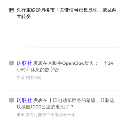
央行重磅定调楼市！关键信号密集显现，或迎两
大转变
最新留言
房联社
发表在
AI助手OpenClaw爆火：一个24
小时不休息的数字管
牛逼的技术啊
房联社
发表在
丰田电动车翻身的希望，只剩这
块续航1000公里的电池了？
丰田 真有可能被中国电动车干死