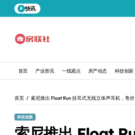
跳
快讯
转
到
内
容
首页
产业资讯
一线观点
房产动态
科技创新
首页
索尼推出 Float Run 挂耳式无线立体声耳机，售价
科技创新
索尼推出 Float 