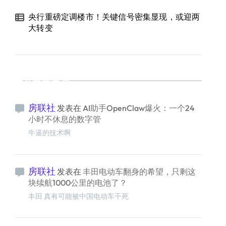
央行重磅定调楼市！关键信号密集显现，或迎两
大转变
最新留言
房联社
发表在
AI助手OpenClaw爆火：一个24
小时不休息的数字管
牛逼的技术啊
房联社
发表在
丰田电动车翻身的希望，只剩这
块续航1000公里的电池了？
丰田 真有可能被中国电动车干死