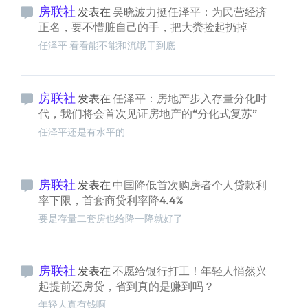
房联社
发表在
吴晓波力挺任泽平：为民营经济
正名，要不惜脏自己的手，把大粪捡起扔掉
任泽平 看看能不能和流氓干到底
房联社
发表在
任泽平：房地产步入存量分化时
代，我们将会首次见证房地产的“分化式复苏”
任泽平还是有水平的
房联社
发表在
中国降低首次购房者个人贷款利
率下限，首套商贷利率降4.4%
要是存量二套房也给降一降就好了
房联社
发表在
不愿给银行打工！年轻人悄然兴
起提前还房贷，省到真的是赚到吗？
年轻人真有钱啊