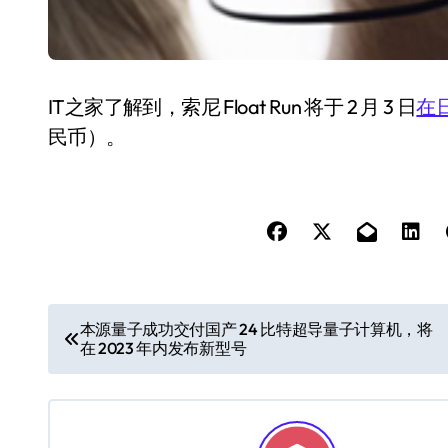
IT之家了解到，索尼 Float Run 将于 2 月 3 日
在
民币）
。
文
本源量子成功交付国产 24 比特超导量子计算机，将
在 2023 年内发布新型号
章
导
航